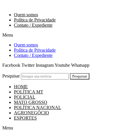
Ir
6 de Agosto de 2026
para
Quem somos
o
Política de Privacidade
conteúdo
Contato / Expediente
Menu
Quem somos
Política de Privacidade
Contato / Expediente
Facebook
Twitter
Instagram
Youtube
Whatsapp
Pesquisar
Pesquisar
HOME
POLÍTICA MT
POLICIAL
MATO GROSSO
POLÍTICA NACIONAL
AGRONEGÓCIO
ESPORTES
Menu