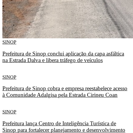
SINOP
Prefeitura de Sinop conclui aplicação da capa asfáltica
na Estrada Dalva e libera tráfego de veículos
SINOP
Prefeitura de Sinop cobra e empresa reestabelece acesso
à Comunidade Adalgisa pela Estrada Cirineu Coan
SINOP
Prefeitura lança Centro de Inteligência Turística de
Sinop para fortalecer planejamento e desenvolvimento